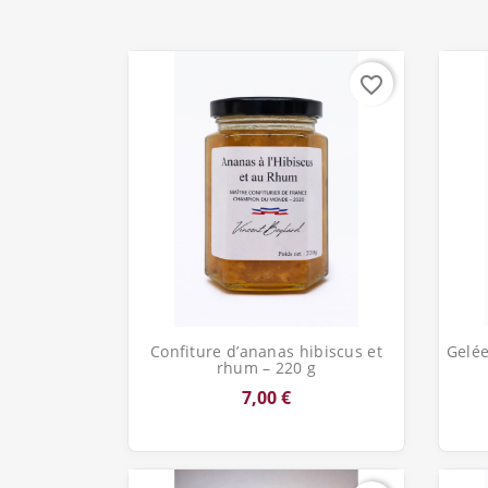
favorite_border
Aperçu rapide

Confiture d’ananas hibiscus et
Gelée
rhum – 220 g
7,00 €