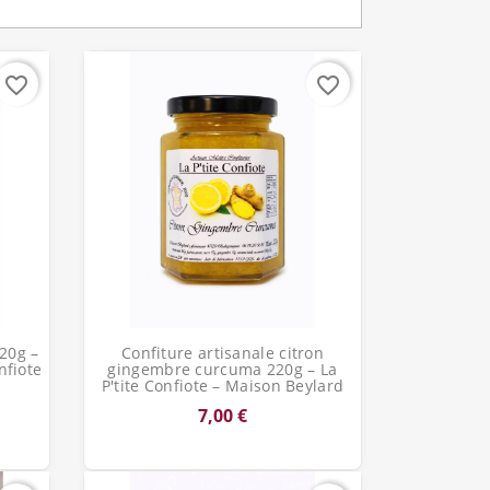
favorite_border
favorite_border
Aperçu rapide

220g –
Confiture artisanale citron
nfiote
gingembre curcuma 220g – La
P'tite Confiote – Maison Beylard
7,00 €