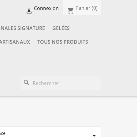
Panier
(0)
Connexion
shopping_cart

ANALES SIGNATURE
GELÉES
 ARTISANAUX
TOUS NOS PRODUITS
search
nce
