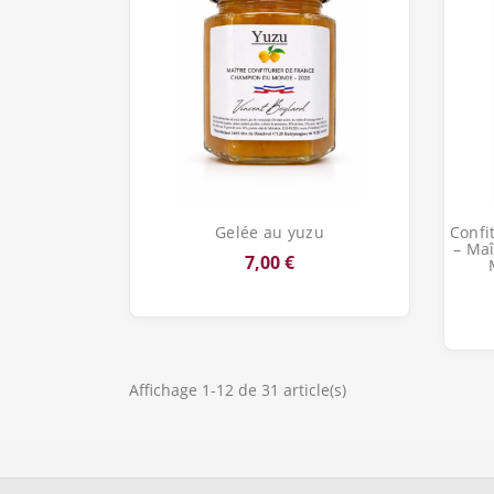
Aperçu rapide

Gelée au yuzu
Confi
– Ma
7,00 €
Affichage 1-12 de 31 article(s)