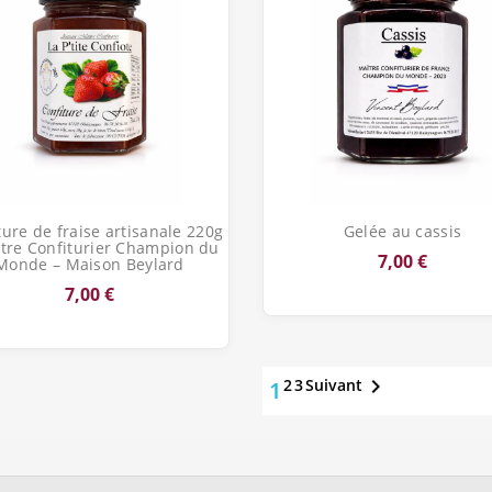
Aperçu rapide
Aperçu rapide


ture de fraise artisanale 220g
Gelée au cassis
ître Confiturier Champion du
7,00 €
Monde – Maison Beylard
7,00 €

2
3
Suivant
1