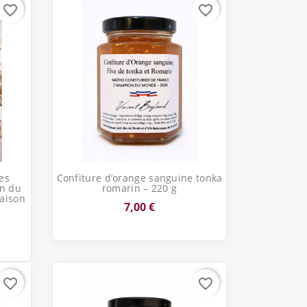
favorite_border
favorite_border
Aperçu rapide

es
Confiture d’orange sanguine tonka
on du
romarin – 220 g
Maison
7,00 €
favorite_border
favorite_border