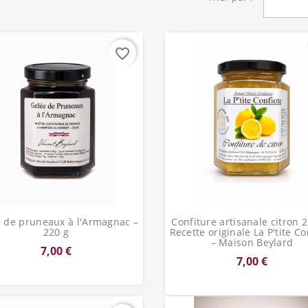
favorite_border
Aperçu rapide
Aperçu rapide


 de pruneaux à l'Armagnac –
Confiture artisanale citron 
220 g
Recette originale La P'tite Co
– Maison Beylard
7,00 €
7,00 €