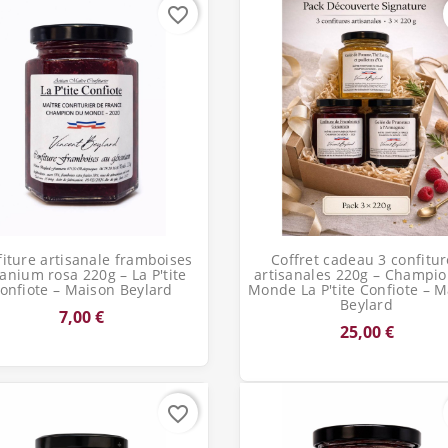
favorite_border
Aperçu rapide
Aperçu rapide


iture artisanale framboises
Coffret cadeau 3 confitur
anium rosa 220g – La P'tite
artisanales 220g – Champi
onfiote – Maison Beylard
Monde La P'tite Confiote – 
Beylard
7,00 €
25,00 €
favorite_border