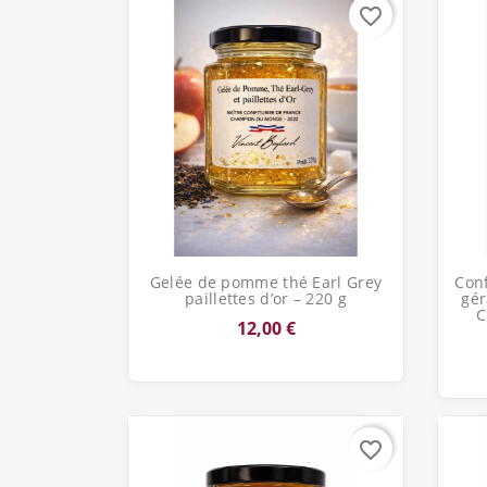
favorite_border
Aperçu rapide

Gelée de pomme thé Earl Grey
Conf
paillettes d’or – 220 g
gér
C
12,00 €
favorite_border