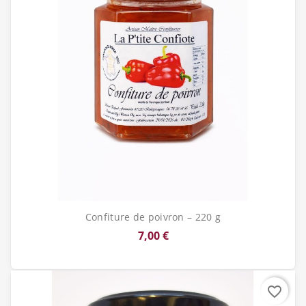
Confiture de poivron – 220 g
7,00 €
favorite_border