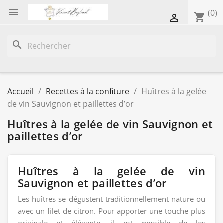

(0)
shopping_cart

search
Accueil
Recettes à la confiture
Huîtres à la gelée
de vin Sauvignon et paillettes d’or
Huîtres à la gelée de vin Sauvignon et
paillettes d’or
Huîtres à la gelée de vin
Sauvignon et paillettes d’or
Les huîtres se dégustent traditionnellement nature ou
avec un filet de citron. Pour apporter une touche plus
originale et élégante, il est possible de les